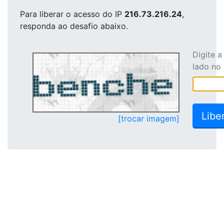
Para liberar o acesso
do IP
216.73.216.24
,
responda ao desafio abaixo.
Digite 
lado no
[trocar imagem]